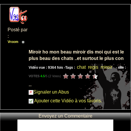
femme de
regis au
Posté par
bureau
:
: 3
Vroom
: 14217
Miroir ho mon beau miroir dis moi qui est le
plus beau des chats ..et surtout le plus con
chat
regis
miroir
Vidéo vue : 9364 fois -
Tags :
- site :
REGIS et son
VOTES
4.5
/5 (
2 Votes
)
4x4
: 4
--
: 12426
Signaler un Abus
Ajouter cette Vidéo à vos favoris.
Envoyez un Commentaire
regis au
lavomatic