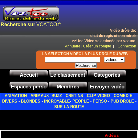
Recherche sur
VOATOO.fr
Vidéo drôle de:
chat de regis et son miroir
>>Une Vidéo selectionée par voatoo
Annuaire
|
Créer un compte
|
Connexion
LA SELECTION VIDEO LA PLUS DROLE DU WEB
..
Accueil
Le classement
Categories
Espaces perso
Membres
Envoyer vidéo
ANIMATION
-
ANIMAUX
-
BUZZ
-
CRETINS
-
CLIP VIDEO
-
COMEDIE
-
DIVERS
-
BLONDES
-
INCROYABLE
-
PEOPLE
-
PERSO
-
PUB DROLE
-
SUR LA ROUTE
Vidéos