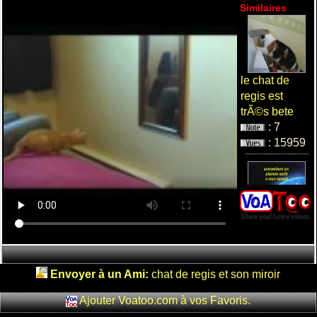
Similaires
le chat de
regis est
trÃ©s bete
: 7
: 15959
BEST OF
REGIS 2008
: 13
: 20838
Envoyer à un Ami:
chat de regis et son miroir
Ajouter Voatoo.com à vos Favoris.