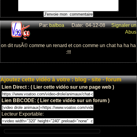
: 5
: 11655
Par:
balboa
Date: 04-12-08
Signaler un
Abus
la femme de
regis lave sa
on dit rusÃ© comme un renard et con comme un chat ha ha ha
voiture
:!!!
: 3
: 14412
Ajoutez cette vidéo à votre : blog - site - forum
Lien Direct : ( Lier cette vidéo sur une page web )
regis fait des
Lien BBCODE: ( Lier cette vidéo sur un forum )
alteres dans
sa chambre
Lecteur Exportable:
: 3
: 8092