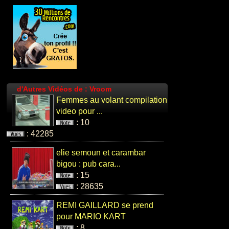
Regis fait du
surf
: 3
: 11061
d'Autres Vidéos de : Vroom
Femmes au volant compilation
video pour ...
humour chats
: 10
: 5
: 42285
: 23347
elie semoun et carambar
bigou : pub cara...
: 15
: 28635
Chat en
REMI GAILLARD se prend
Moonwalk
pour MARIO KART
: 0
: 8