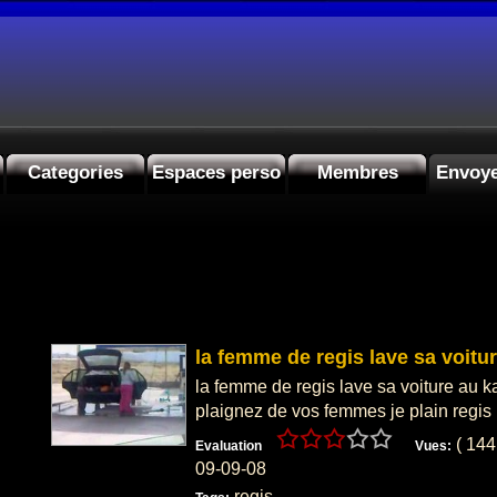
Categories
Espaces perso
Membres
Envoye
la femme de regis lave sa voitu
la femme de regis lave sa voiture au k
plaignez de vos femmes je plain regis
( 14
Evaluation
Vues:
09-09-08
regis