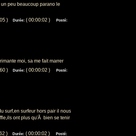
e un peu beaucoup parano le
405 )
( 00:00:02 )
Durée:
Posté:
primante moi, sa me fait marrer
960 )
( 00:00:02 )
Durée:
Posté:
u surf,en surfeur hors pair il nous
le,ils ont plus qu'Ã bien se tenir
062 )
( 00:00:02 )
Durée:
Posté: