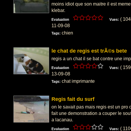
moins idiot que son maitre il est mem
klebar.
( 10
Evaluation
Vues:
11-09-08
chien
Tags:
le chat de regis est trÃ©s bete
regis a un chat il se bat contre une im
( 15
Evaluation
Vues:
13-09-08
chat imprimante
Tags:
Regis fait du surf
on le savait pas mais regis est un pro d
fait une demonstration a couper le souff
a lacanau.
( 11
Evaluation
Vues: