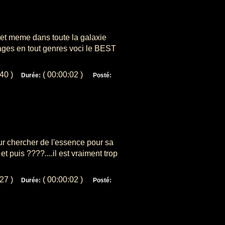
et meme dans toute la galaxie
trages en tout genres voci le BEST
840 )
( 00:00:02 )
Durée:
Posté:
ur chercher de l'essence pour sa
t puis ????....il est vraiment trop
427 )
( 00:00:02 )
Durée:
Posté: