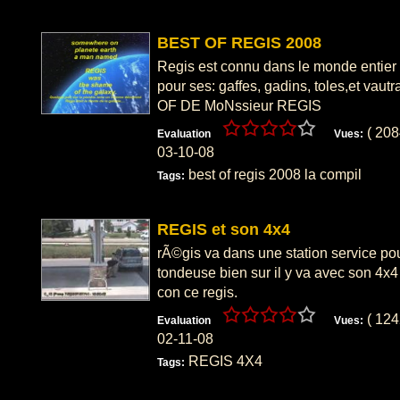
BEST OF REGIS 2008
Regis est connu dans le monde entier 
pour ses: gaffes, gadins, toles,et vau
OF DE MoNssieur REGIS
( 20
Evaluation
Vues:
03-10-08
best of regis 2008 la compil
Tags:
REGIS et son 4x4
rÃ©gis va dans une station service po
tondeuse bien sur il y va avec son 4x4 e
con ce regis.
( 12
Evaluation
Vues:
02-11-08
REGIS 4X4
Tags: