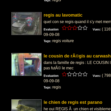
Tags:
regis au lavomatic
quel con se regis quand il s'y met meme
( 11
Evaluation
Vues:
09-09-08
regis voiture
Tags:
le cousin de rÃ©gis au carwash
dans la famille de regis : LE COUSIN 
pas futÃ© le mec
( 79
Evaluation
Vues:
09-09-08
regis
Tags:
le chien de regis est parano
he oui REGIS Ã un chien et visiblement