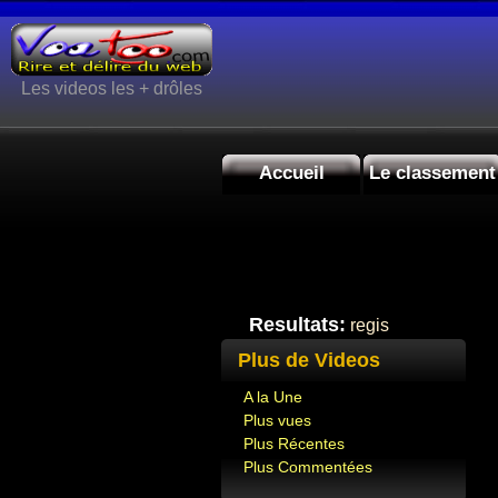
Les videos les + drôles
Accueil
Le classement
Resultats:
regis
Plus de Videos
A la Une
Plus vues
Plus Récentes
Plus Commentées