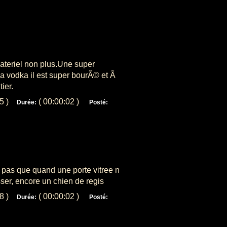
materiel non plus.Une super
la vodka il est super bourÃ© et Ã
ier.
85 )
( 00:00:02 )
Durée:
Posté:
 pas que quand une porte vitree n
ser, encore un chien de regis
48 )
( 00:00:02 )
Durée:
Posté: