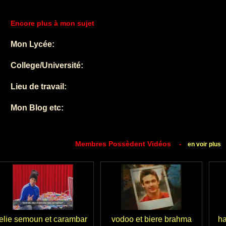
Encore plus à mon sujet
Mon Lycée:
College/Université:
Lieu de travail:
Mon Blog etc:
Membres Possèdent Vidéos -
en voir plus
elie semoun et carambar
vodoo et biere brahma
ha