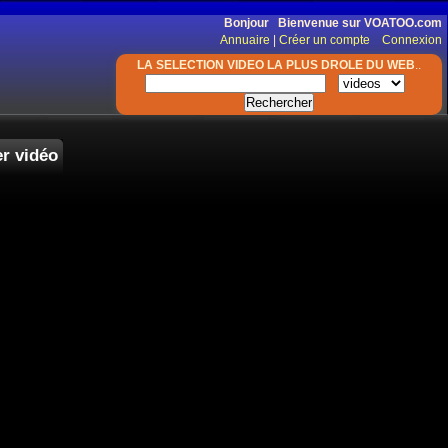
Bonjour Bienvenue sur VOATOO.com
Annuaire
|
Créer un compte
Connexion
LA SELECTION VIDEO LA PLUS DROLE DU WEB
..
r vidéo