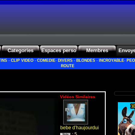
Categories
Espaces perso
Membres
Envoye
INS
-
CLIP VIDEO
-
COMEDIE
-
DIVERS
-
BLONDES
-
INCROYABLE
-
PEO
ROUTE
Vidéos Similaires
bebe d'haujourdui
: 5