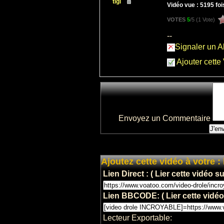
tigi
Vidéo vue : 5195 fois
VOTES
5
/5 (
1 Vote
)
--
Signaler un 
Ajouter cette 
Envoyez un Commentaire
Ajoutez cette vidéo à votre : 
Lien Direct : ( Lier cette vidéo 
Lien BBCODE: ( Lier cette vidéo
Lecteur Exportable: