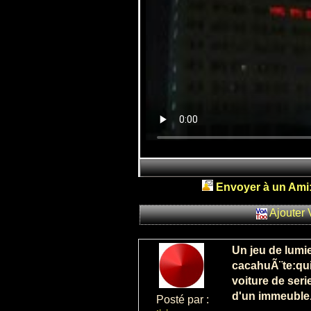
Envoyer à un Ami
Ajouter 
Un jeu de lumi
cacahuÃ¨te:qui
voiture de seri
d'un immeuble
Posté par :