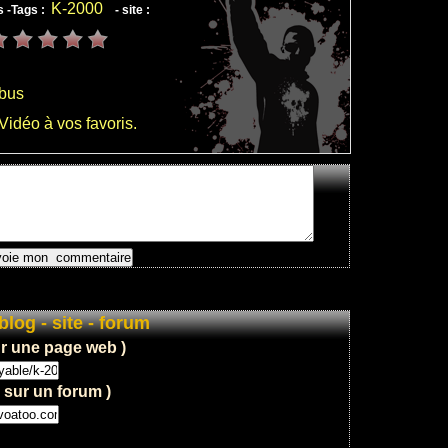
K-2000
 -
Tags :
- site :
: 23
Abus
Vidéo à vos favoris.
: 20
blog - site - forum
sur une page web )
 sur un forum )