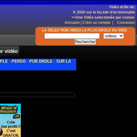
Vidéo drôle de:
K 2000 sur la facade d'un immeuble
>>Une Vidéo selectionée par voatoo
Annuaire
|
Créer un compte
|
Connexion
LA SELECTION VIDEO LA PLUS DROLE DU WEB
..
r vidéo
PLE
-
PERSO
-
PUB DROLE
-
SUR LA