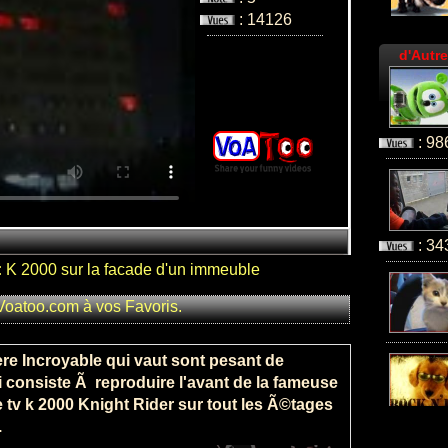
: 14126
d'Autre
: 98
: 34
:
K 2000 sur la facade d'un immeuble
Voatoo.com à vos Favoris.
ere Incroyable qui vaut sont pesant de
 consiste Ã reproduire l'avant de la fameuse
e tv k 2000 Knight Rider sur tout les Ã©tages
.
: 24