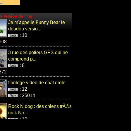
s Vidéos de : tigi
Je m'appelle Funny Bear le
doudou versio...
: 10
608
3 rue des potiers GPS qui ne
comprend p...
: 8
372
florilege video de chat drole
: 12
: 25014
Rock N dog : des chiens trÃ©s
rock N r...
: 10
092