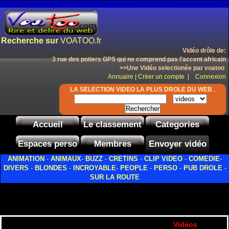
Recherche sur
VOATOO.fr
Vidéo drôle de:
3 rue des potiers GPS qui ne comprend pas l'accent africain
>>Une Vidéo selectionée par voatoo
Annuaire
|
Créer un compte
|
Connexion
LA SELECTION VIDEO LA PLUS DROLE DU WEB
..
Accueil
Le classement
Categories
Espaces perso
Membres
Envoyer vidéo
ANIMATION
-
ANIMAUX
-
BUZZ
-
CRETINS
-
CLIP VIDEO
-
COMEDIE
-
DIVERS
-
BLONDES
-
INCROYABLE
-
PEOPLE
-
PERSO
-
PUB DROLE
-
SUR LA ROUTE
Vidéos