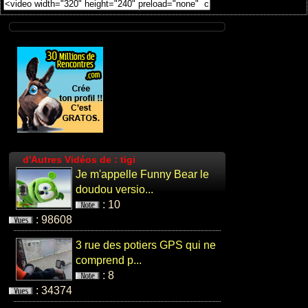
d'Autres Vidéos de : tigi
Je m'appelle Funny Bear le
doudou versio...
: 10
: 98608
3 rue des potiers GPS qui ne
comprend p...
: 8
: 34374