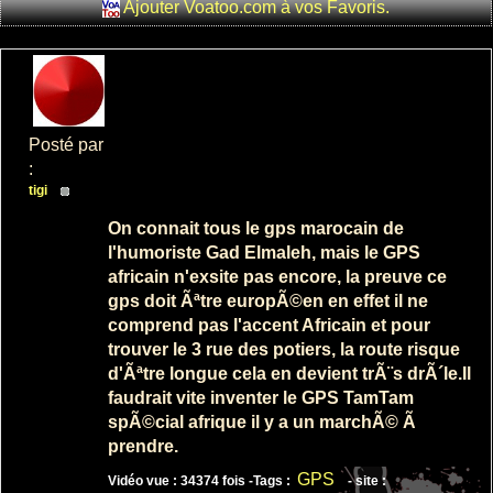
Ajouter Voatoo.com à vos Favoris.
super tracteur
de
competition
: 2
: 14406
Posté par
:
tigi
On connait tous le gps marocain de
Pourquoi on
l'humoriste Gad Elmaleh, mais le GPS
nomme les
africain n'exsite pas encore, la preuve ce
reprÃ©sentant
gps doit Ãªtre europÃ©en en effet il ne
d...
comprend pas l'accent Africain et pour
: 2
trouver le 3 rue des potiers, la route risque
: 5038
d'Ãªtre longue cela en devient trÃ¨s drÃ´le.Il
faudrait vite inventer le GPS TamTam
spÃ©cial afrique il y a un marchÃ© Ã
prendre.
GPS
Vidéo vue : 34374 fois -
Tags :
- site :