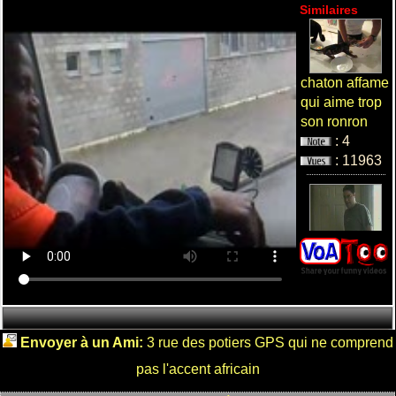
Similaires
chaton affame
qui aime trop
son ronron
: 4
: 11963
encore un
chien cretin
: 2
: 8948
Envoyer à un Ami:
3 rue des potiers GPS qui ne comprend
pas l'accent africain