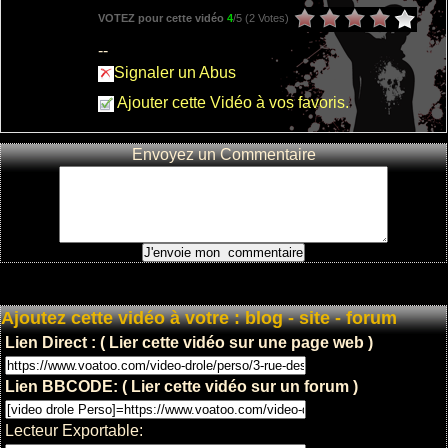
VOTEZ pour cette vidéo
4
/5 (
2 Votes
)
--
Signaler un Abus
Ajouter cette Vidéo à vos favoris.
Envoyez un Commentaire
Ajoutez cette vidéo à votre : blog - site - forum
Lien Direct : ( Lier cette vidéo sur une page web )
Lien BBCODE: ( Lier cette vidéo sur un forum )
Lecteur Exportable: