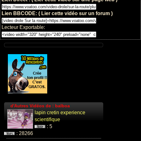
: 5
: 11324
Lien BBCODE: ( Lier cette vidéo sur un forum )
Lecteur Exportable:
Panier parfait
avec dude
perfect les
cha...
: 5
: 6189
d'Autres Vidéos de : balboa
lapin cretin experience
LA JOCONDE
scientifique
avec microsoft
: 5
paint
: 28266
: 3