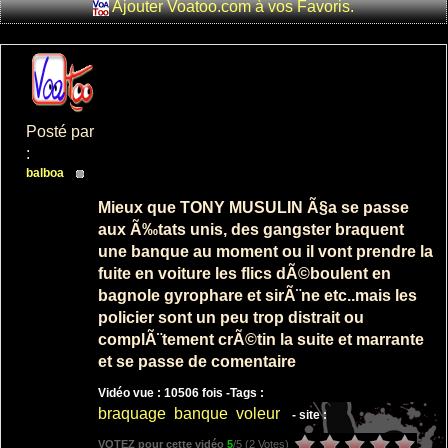
Ajouter Voatoo.com à vos Favoris.
le gendarme
et les voleurs
mega course
p...
: 2
: 14116
Posté par
:
balboa
Mieux que TONY MUSULIN Ã§a se passe
david
aux Ã‰tats unis, des gangster braquent
copperfield
une banque au moment ou il vont prendre la
parodie d'un
fuite en voiture les flics dÃ©boulent en
magicien...
bagnole gyrophare et sirÃ¨ne etc..mais les
: 6
policier sont un peu trop distrait ou
: 15904
complÃ¨tement crÃ©tin la suite et marrante
et se passe de comentaire
Vidéo vue : 10506 fois -
Tags :
braquage
banque
voleur
- site :
VOTEZ pour cette vidéo
5
/5 (
2 Votes
)