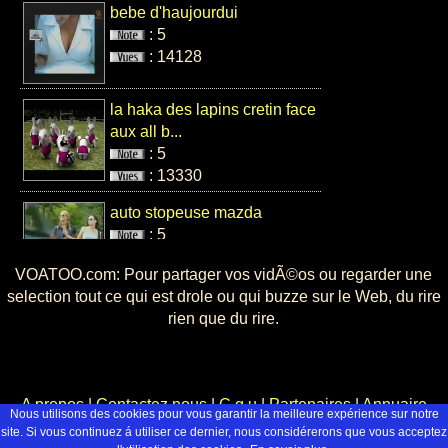
: 7005
bebe d'haujourdui
: 5
: 14128
pub oasis les
la haka des lapins cretin face
fruits fous ring
aux all b...
my bell
: 5
: 5
: 13330
: 13849
auto stopeuse mazda
: 5
: 12115
VOATOO.com: Pour partager vos vidÃ©os ou regarder une
best of elevator remi gaillard
selection tout ce qui est drole ou qui buzze sur le Web, du rire
: 5
rien que du rire.
: 11940
plus fort queTONY MUSULIN
braqueur de ba...
A propos
|
Contactez nous
|
C.g.u
|
Partenaires
|
Annuaire
Nous utilisons des cookies pour vous garantir la meilleure expérience sur notre
: 10
© 2008 - 2026 Voatoo network, Tous droits réservés.
site. Si vous continuez á utiliser ce dernier, nous considérerons que vous acceptez
: 10506