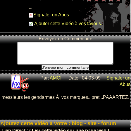
chat egoiste
ne partage
--
pas sa
Signaler un Abus
patÃ©e
Ajouter cette Vidéo à vos favoris.
: 9
: 15536
Envoyez un Commentaire
cascadeur
belge
: 4
Par:
AMOI
Date: 04-03-09
Signaler un
: 5381
Abus
messieurs les gendarmes Ã vos marques...pret...PAAARTEZ.
camÃ©ra
cachÃ©e :
Ajoutez cette vidéo à votre : blog - site - forum
bagarre dans
un re...
Lien Direct : ( Lier cette vidéo sur une page web )