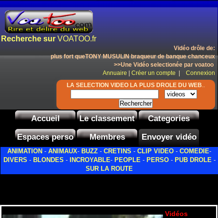
Recherche sur
VOATOO.fr
Vidéo drôle de:
plus fort queTONY MUSULIN braqueur de banque chanceux
>>Une Vidéo selectionée par voatoo
Annuaire
|
Créer un compte
|
Connexion
LA SELECTION VIDEO LA PLUS DROLE DU WEB
..
Accueil
Le classement
Categories
Espaces perso
Membres
Envoyer vidéo
ANIMATION
-
ANIMAUX
-
BUZZ
-
CRETINS
-
CLIP VIDEO
-
COMEDIE
-
DIVERS
-
BLONDES
-
INCROYABLE
-
PEOPLE
-
PERSO
-
PUB DROLE
-
SUR LA ROUTE
Vidéos