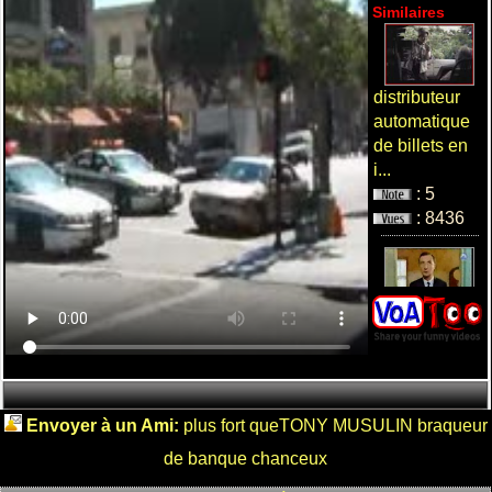
Similaires
distributeur
automatique
de billets en
i...
: 5
: 8436
pub barclay
cards
: 4
: 3957
Envoyer à un Ami:
plus fort queTONY MUSULIN braqueur
de banque chanceux