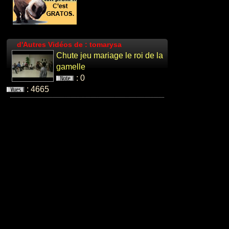
plus que de
son c...
: 3
: 13633
d'Autres Vidéos de : tomarysa
Chute jeu mariage le roi de la
gamelle
: 0
: 4665
un cretin qui
fait du surf sur
un toit
: 3
: 8519
camÃ©ra
cachÃ©e :
bagarre dans
un re...