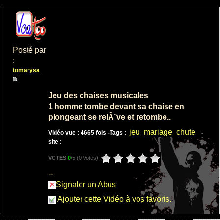
COMPIL GAG
DE CHUTE A
Posté par
LA PLAGE
:
: 7
tomarysa
: 26378
Jeu des chaises musicales
1 homme tombe devant sa chaise en
plongeant se relÃ¨ve et retombe..
jeu
mariage
chute
Vidéo vue : 4665 fois -
Tags :
-
compil video
site :
gag de chute
VOTES
0
/5 (
0 Votes
)
: 6
: 50284
--
Signaler un Abus
Ajouter cette Vidéo à vos favoris.