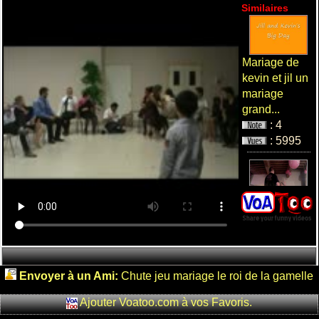
Similaires
Mariage de
kevin et jil un
mariage
grand...
: 4
: 5995
chute drole
Lors d'une
soiree bien
arros...
: 0
Envoyer à un Ami:
Chute jeu mariage le roi de la gamelle
: 9055
Ajouter Voatoo.com à vos Favoris.