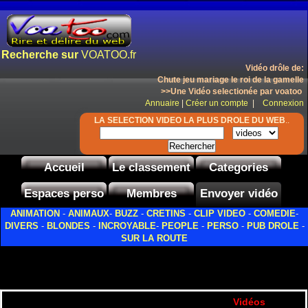
Recherche sur
VOATOO.fr
Vidéo drôle de:
Chute jeu mariage le roi de la gamelle
>>Une Vidéo selectionée par voatoo
Annuaire
|
Créer un compte
|
Connexion
LA SELECTION VIDEO LA PLUS DROLE DU WEB
..
Accueil
Le classement
Categories
Espaces perso
Membres
Envoyer vidéo
ANIMATION
-
ANIMAUX
-
BUZZ
-
CRETINS
-
CLIP VIDEO
-
COMEDIE
-
DIVERS
-
BLONDES
-
INCROYABLE
-
PEOPLE
-
PERSO
-
PUB DROLE
-
SUR LA ROUTE
Vidéos