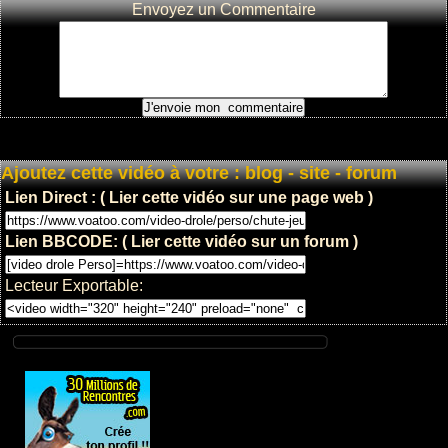
Mega
Envoyez un Commentaire
Gamelle en
tobogan
: 3
: 11538
Ajoutez cette vidéo à votre : blog - site - forum
gag dans
Lien Direct : ( Lier cette vidéo sur une page web )
l'eau en serie
et super
Lien BBCODE: ( Lier cette vidéo sur un forum )
marrant
: 6
Lecteur Exportable:
: 19788
amoureux de
sa voiture