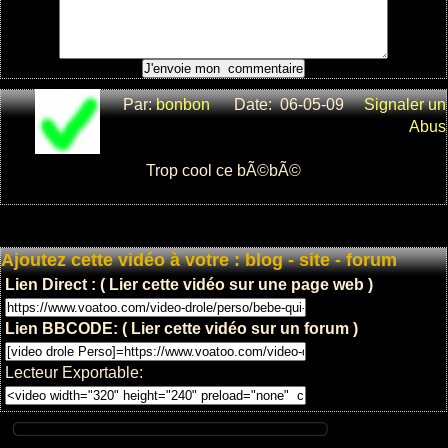
gag dans
l'eau en serie
et super
marrant
: 6
Par:
bonbon
Date: 06-05-09
Signaler un
: 19786
Abus
Trop cool ce bÃ©bÃ©
bÃ©bÃ©
compilation
Ajoutez cette vidéo à votre : blog - site - forum
drole
Lien Direct : ( Lier cette vidéo sur une page web )
: 4
: 8911
Lien BBCODE: ( Lier cette vidéo sur un forum )
Lecteur Exportable:
bebe qui
danse sur la