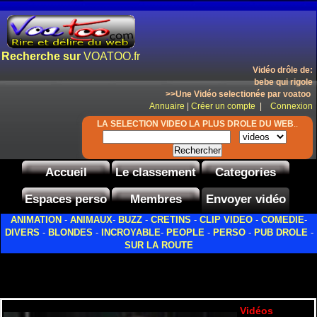
Recherche sur
VOATOO.fr
Vidéo drôle de:
bebe qui rigole
>>Une Vidéo selectionée par voatoo
Annuaire
|
Créer un compte
|
Connexion
LA SELECTION VIDEO LA PLUS DROLE DU WEB
..
Accueil
Le classement
Categories
Espaces perso
Membres
Envoyer vidéo
ANIMATION
-
ANIMAUX
-
BUZZ
-
CRETINS
-
CLIP VIDEO
-
COMEDIE
-
DIVERS
-
BLONDES
-
INCROYABLE
-
PEOPLE
-
PERSO
-
PUB DROLE
-
SUR LA ROUTE
Vidéos