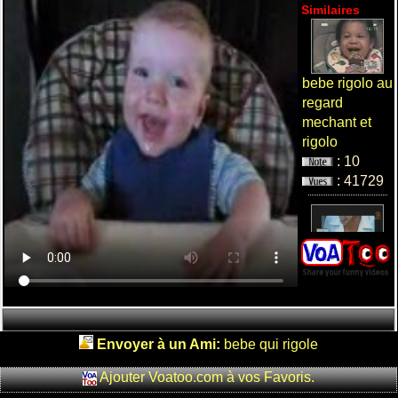
Similaires
bebe rigolo au
regard
mechant et
rigolo
: 10
: 41729
bebe
d'haujourdui
: 5
Envoyer à un Ami:
bebe qui rigole
: 14126
Ajouter Voatoo.com à vos Favoris.