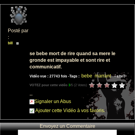
bebe qui fait
du kung fu
baby
Posté par
: 8
:
: 19520
bill
se bebe mort de rire quand sa mere le
gronde est impayable et sont rire et
communicatif.
bebe qui a
peur du
bebe
marrant
Vidéo vue : 27743 fois -
Tags :
- site :
souffle
VOTEZ pour cette vidéo
3
/5 (
2 Votes
)
bruyant de
sa...
--
: 4
Signaler un Abus
: 13182
Ajouter cette Vidéo à vos favoris.
Envoyez un Commentaire