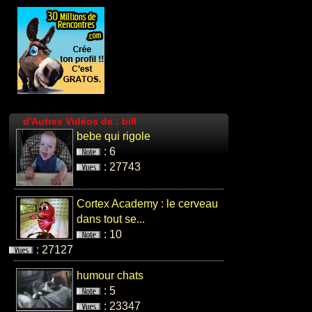
musique de
beyonce
: 3
: 20241
d'Autres Vidéos de : bill
bebe qui rigole
Pub evian
: 6
BEBE en
: 27743
rollers sur
rappers de...
: 9
Cortex Academy : le cerveau
: 19233
dans tout se...
: 10
: 27127
humour chats
compil de
: 5
toutes les
: 23347