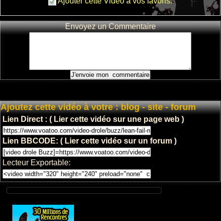
Ajouter cette Vidéo à vos favoris.
Envoyez un Commentaire
Ajoutez cette vidéo à votre : blog - site - forum
Lien Direct : ( Lier cette vidéo sur une page web )
Lien BBCODE: ( Lier cette vidéo sur un forum )
Lecteur Exportable: