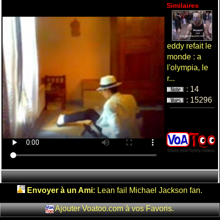
Similaires
eddy refait le
monde : a
l'olympia, le
r...
: 14
: 15296
Envoyer à un Ami:
Lean fail Michael Jackson fan.
Ajouter Voatoo.com à vos Favoris.