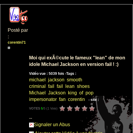
Posté par
:
corentin71
Moi qui exÃ©cute le fameux "lean" de mon
idole Michael Jackson en version fail ! :)
Vidéo vue : 5039 fois -
Tags :
michael
jackson
smooth
criminal
fail
fail
lean
shoes
Michael
Jackson
king
of
pop
impersonator
fan
corentin
- site :
VOTES
5
/5 (
1 Vote
)
--
Signaler un Abus