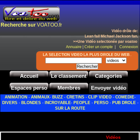
Recherche sur
VOATOO.fr
Vidéo drôle de:
Lean fail Michael Jackson fan.
>>Une Vidéo selectionée par voatoo
Annuaire
|
Créer un compte
|
Connexion
LA SELECTION VIDEO LA PLUS DROLE DU WEB
..
Accueil
Le classement
Categories
Espaces perso
Membres
Envoyer vidéo
ANIMATION
-
ANIMAUX
-
BUZZ
-
CRETINS
-
CLIP VIDEO
-
COMEDIE
-
DIVERS
-
BLONDES
-
INCROYABLE
-
PEOPLE
-
PERSO
-
PUB DROLE
-
SUR LA ROUTE
Vidéos