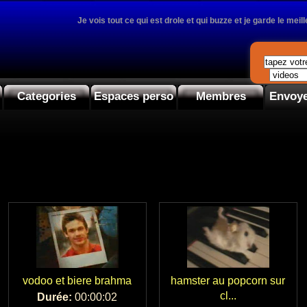
Je vois tout ce qui est drole et qui buzze et je garde le meil
Categories
Espaces perso
Membres
Envoye
vodoo et biere brahma
hamster au popcorn sur
cl...
Durée:
00:00:02