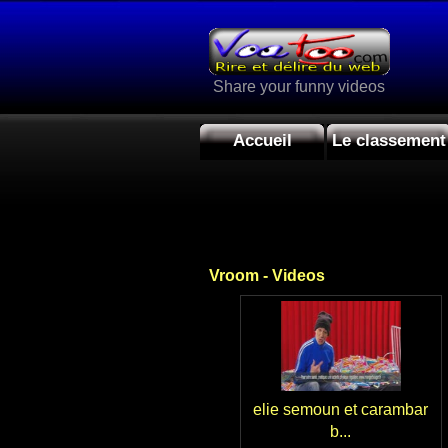
Share your funny videos
Accueil
Le classement
Vroom - Videos
elie semoun et carambar
b...