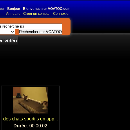
leur
Bonjour Bienvenue sur VOATOO.com
Annuaire
|
Créer un compte
Connexion
r vidéo
des chats sportifs en app...
Durée:
00:00:02