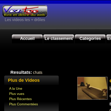
Les videos les + drôles
Accueil
Le classement
Categories
E
Resultats:
chats
Plus de Videos
A la Une
Plus vues
Plus Récentes
Plus Commentées